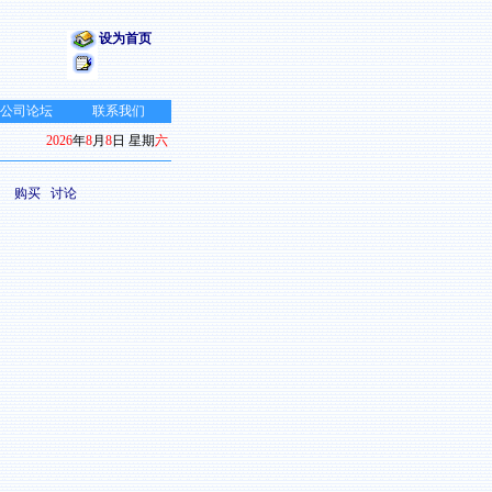
设为首页
公司论坛
联系我们
2026
年
8
月
8
日 星期
六
购买
讨论