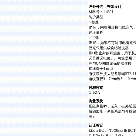
户外外壳，整体设计
材料号：1.4301
防护类型：
o 标准
IP 67，内腔用连接电缆充气
过压量程
o 可选
IP 65，如果不可能用电缆充
腔充气用集成烧结滤波器
带O型密封的可旋盖，用于从
调节微调电位计。可旋盖用于
腔与O型圈螺纹保护器连接
接线端子4 mm2
电缆螺纹接头尼龙顶帽STR 1
电缆直径3…7 mm到5…10 mm
过程连接
G 1/2 A
测量系统
压阻测量桥，嵌入一硅外延层
后部加压（测量系统与介质完
离）
认证标记
EEx ia IIC T4/T5或EEx ib IIC T
PTBNo.Ex-92.C.2129X