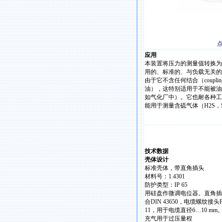
应用
本装置将压力的测量值转换为
用的、标准的、与负载无关的
由于它不含任何结合（coupli
油），这特别适用于不能被油
如气化厂中）。它也耐各种工
能用于测量含硫气体（H2S，
技术数据
壳体设计
标准壳体，带直角插头
材料号：1.4301
防护类型：IP 65
用硅盘作微调电位器。直角插
合DIN 43650，电缆螺纹接头
11，用于电缆直径6…10 mm
充气用于过压量程